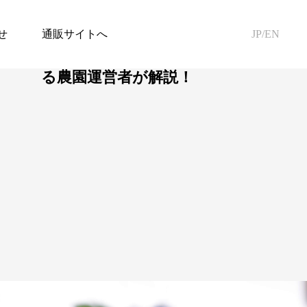
せ
通販サイトへ
JP/EN
ブルーベリーとは | 受賞歴のあ
る農園運営者が解説！
ブルーベリーの飲み
物
その他商品