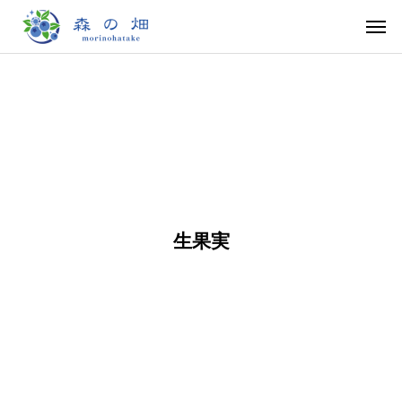
森
手
ブ
の
作
ル
サ
り
ー
フ
ジ
ベ
ァ
ャ
リ
生
は
そ
イ
ム
ー
チ
ち
の
ア
の
ー
み
他
生果実
飲
ズ
つ
商
み
ケ
品
物
ー
キ